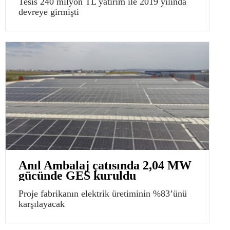
Tesis 240 milyon TL yatırım ile 2019 yılında
devreye girmişti
Anıl Ambalaj çatısında 2,04 MW
gücünde GES kuruldu
Proje fabrikanın elektrik üretiminin %83’ünü
karşılayacak