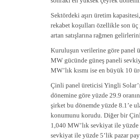
sonraki en yüksek çeyrek dönemli
Sektördeki aşırı üretim kapasitesi,
rekabet koşulları özellikle son üç
artan satışlarına rağmen gelirler
Kuruluşun verilerine göre panel ür
MW gücünde güneş paneli sevkiyatı
MW’lık kısmı ise en büyük 10 üret
Çinli panel üreticisi Yingli Solar’
dönemine göre yüzde 29.9 oranınd
şirket bu dönemde yüzde 8.1’e ula
konumunu korudu. Diğer bir Çinli 
1,040 MW’lık sevkiyat ile yüzde 
sevkiyat ile yüzde 5’lik pazar pay