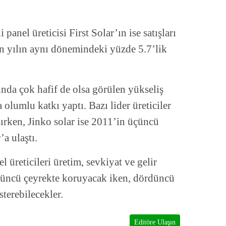
anel üreticisi First Solar’ın ise satışları
n yılın aynı dönemindeki yüzde 5.7’lik
ında çok hafif de olsa görülen yükseliş
 olumlu katkı yaptı. Bazı lider üreticiler
aşırken, Jinko solar ise 2011’in üçüncü
’a ulaştı.
 üreticileri üretim, sevkiyat ve gelir
çüncü çeyrekte koruyacak iken, dördüncü
sterebilecekler.
Editöre Ulaşın