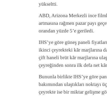
yükseltti.
ABD, Arizona Merkezli ince filmli p
artmasına rağmen pazar payı geçe
orandan yüzde 5’e geriledi.
IHS’ye göre güneş paneli fiyatlar
ikinci çeyrekteki kâr marjlarına da
çift haneli brüt kâr marjlarına ul
çeyreğinden sonra ilk defa net kâr
Bununla birlikte IHS’ye göre panel
bakımından ulaştıkları noktayı ü
çeyrekte ise bir miktar gelişme gö