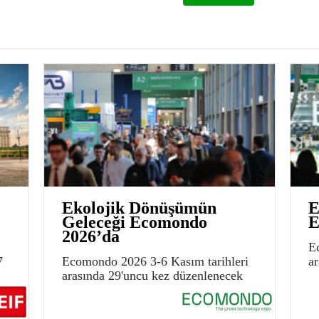
Ekolojik Dönüşümün
E
Geleceği Ecomondo
E
2026’da
E
7
Ecomondo 2026 3-6 Kasım tarihleri
a
arasında 29'uncu kez düzenlenecek