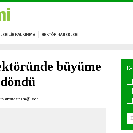
LEBİLİR KALKINMA
SEKTÖR HABERLERİ
sektöründe büyüme
i döndü
nin artmasını sağlıyor