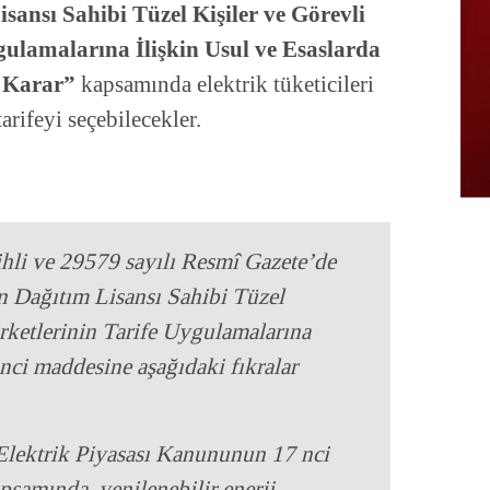
sansı Sahibi Tüzel Kişiler ve Görevli
gulamalarına İlişkin Usul ve Esaslarda
 Karar”
kapsamında elektrik tüketicileri
arifeyi seçebilecekler.
li ve 29579 sayılı Resmî Gazete’de
n Dağıtım Lisansı Sahibi Tüzel
irketlerinin Tarife Uygulamalarına
inci maddesine aşağıdaki fıkralar
ı Elektrik Piyasası Kanununun 17 nci
psamında, yenilenebilir enerji