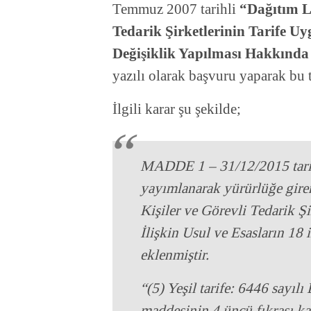
Temmuz 2007 tarihli
“Dağıtım Li
Tedarik Şirketlerinin Tarife Uy
Değişiklik Yapılması Hakkında
yazılı olarak başvuru yaparak bu t
İlgili karar şu şekilde;
MADDE 1 – 31/12/2015 tarih
yayımlanarak yürürlüğe gire
Kişiler ve Görevli Tedarik Ş
İlişkin Usul ve Esasların 18 
eklenmiştir.
“(5) Yeşil tarife: 6446 sayıl
maddesinin 4 üncü fıkrası ka