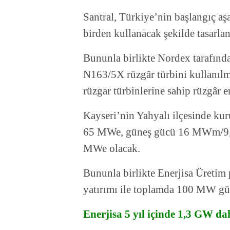
Santral, Türkiye’nin başlangıç aş
birden kullanacak şekilde tasarla
Bununla birlikte Nordex tarafın
N163/5X rüzgâr türbini kullanılma
rüzgar türbinlerine sahip rüzgâr en
Kayseri’nin Yahyalı ilçesinde ku
65 MWe, güneş gücü 16 MWm/9,
MWe olacak.
Bununla birlikte Enerjisa Üretim p
yatırımı ile toplamda 100 MW güc
Enerjisa 5 yıl içinde 1,3 GW da