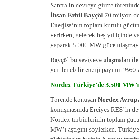
Santralin devreye girme törenin
İhsan Erbil Bayçöl
70 milyon dol
Enerjisa’nın toplam kurulu gücün
verirken, gelecek beş yıl içinde ya
yaparak 5.000 MW güce ulaşmayı 
Bayçöl bu seviyeye ulaşmaları ile
yenilenebilir enerji payının %60’a
Nordex Türkiye’de 3.500 MW’ı 
Törende konuşan
Nordex Avrup
konuşmasında Erciyes RES’in devr
Nordex türbinlerinin toplam güc
MW’ı aştığını söylerken, Türkiye