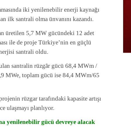
amasında iki yenilenebilir enerji kaynağı
nan ilk santrali olma ünvanını kazandı.
dan üretilen 5,7 MW gücündeki 12 adet
sı ile de proje Türkiye’nin en güçlü
erjisi santrali oldu.
rulan santralin rüzgâr gücü 68,4 MWm /
9 MWe, toplam gücü ise 84,4 MWm/65
rojenin rüzgar tarafındaki kapasite artışı
e ulaşmayı planlıyor.
ha yenilenebilir gücü devreye alacak