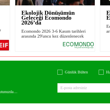
Ekolojik Dönüşümün
E
Geleceği Ecomondo
E
2026’da
E
7
Ecomondo 2026 3-6 Kasım tarihleri
a
arasında 29'uncu kez düzenlenecek
Günlük Bülten
Ha
 kutunuzda…