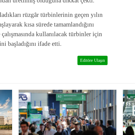
ndan üretilmiş olduğuna dikkat çekti.
ladıkları rüzgâr türbinlerinin geçen yılın
şlayarak kısa sürede tamamlandığını
çalışmasında kullanılacak türbinler için
i başladığını ifade etti.
Editöre Ulaşın