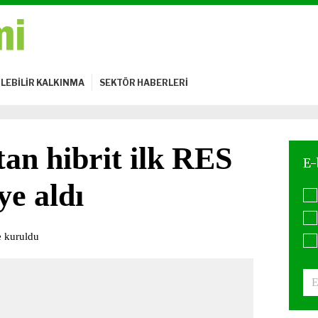
LEBİLİR KALKINMA
SEKTÖR HABERLERİ
tan hibrit ilk RES
ye aldı
e kuruldu