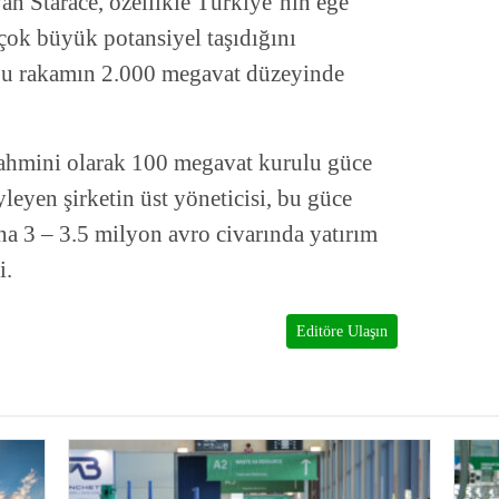
an Starace, özellikle Türkiye’nin ege
 çok büyük potansiyel taşıdığını
 bu rakamın 2.000 megavat düzeyinde
 tahmini olarak 100 megavat kurulu güce
leyen şirketin üst yöneticisi, bu güce
na 3 – 3.5 milyon avro civarında yatırım
i.
Editöre Ulaşın