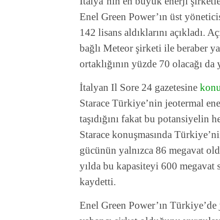
İtalya’nın en büyük enerji şirketl
Enel Green Power’ın üst yöneticis
142 lisans aldıklarını açıkladı. 
bağlı Meteor şirketi ile beraber y
ortaklığının yüzde 70 olacağı da 
İtalyan Il Sore 24 gazetesine
kon
Starace Türkiye’nin jeotermal ene
taşıdığını fakat bu potansiyelin 
Starace konuşmasında Türkiye’nin
gücünün yalnızca 86 megavat ol
yılda bu kapasiteyi 600 megavat 
kaydetti.
Enel Green Power’ın Türkiye’de je