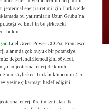
erinden Enel’in yenilenebilir enerji kolu
i jeotermal enerji üretimi için Türkiye’de
Açıklamada bu yatırımların Uzun Grubu’na
apılacağı ve Enel’in bu şirketteki
yer buldu.
uşan
Enel Green Power CEO’su Francesco
rji alanında çok büyük bir potansiyel
henüz değerlendirilemediğini söyledi.
 şu an jeotermal enerjide kurulu
duğunu söylerken Türk hükümetinin 4-5
seviyesine çıkarmayı hedeflediğini
otermal enerji üretim izni alan ilk