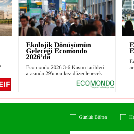
Ekolojik Dönüşümün
E
Geleceği Ecomondo
E
2026’da
E
7
Ecomondo 2026 3-6 Kasım tarihleri
a
arasında 29'uncu kez düzenlenecek
Günlük Bülten
Ha