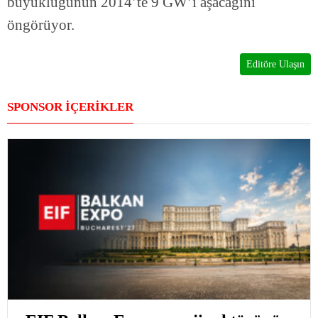
büyüklüğünün 2014’te 9 GW’ı aşacağını
öngörüyor.
Editöre Ulaşın
SPONSOR İÇERİKLER