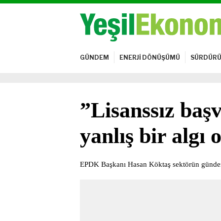
GÜNDEM
ENERJİ DÖNÜŞÜMÜ
SÜRDÜRÜ
”Lisanssız baş
yanlış bir algı 
EPDK Başkanı Hasan Köktaş sektörün gündemi