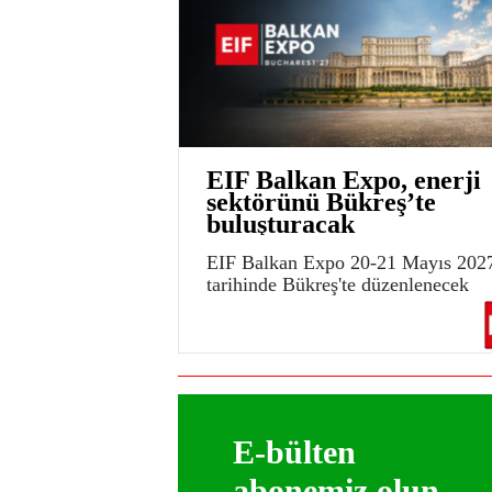
EIF Balkan Expo, enerji
sektörünü Bükreş’te
buluşturacak
EIF Balkan Expo 20-21 Mayıs 202
tarihinde Bükreş'te düzenlenecek
E-bülten
abonemiz olun