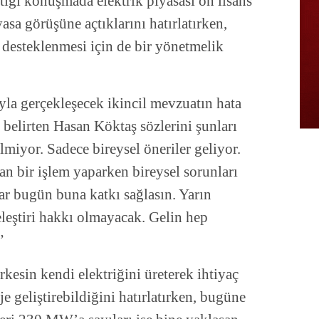
ğı konuşmada elektrik piyasası ön lisans
yasa görüşüne açtıklarını hatırlatırken,
n desteklenmesi için de bir yönetmelik
la gerçekleşecek ikincil mevzuatın hata
 belirten Hasan Köktaş sözlerini şunları
lmiyor. Sadece bireysel öneriler geliyor.
n bir işlem yaparken bireysel sorunları
ar bugün buna katkı sağlasın. Yarın
eleştiri hakkı olmayacak. Gelin hep
”
kesin kendi elektriğini üreterek ihtiyaç
je geliştirebildiğini hatırlatırken, bugüne