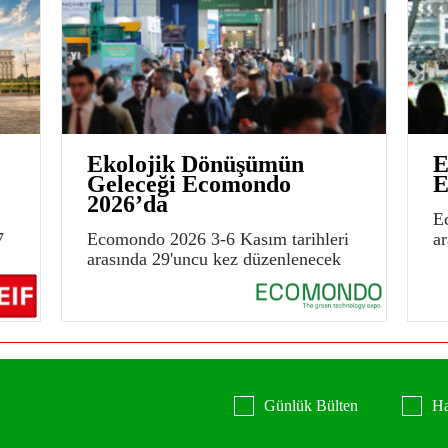
Ekolojik Dönüşümün
E
Geleceği Ecomondo
E
2026’da
E
7
Ecomondo 2026 3-6 Kasım tarihleri
a
arasında 29'uncu kez düzenlenecek
Günlük Bülten
Ha