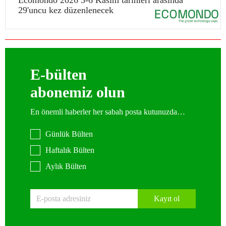
Ecomondo 2026 3-6 Kasım tarihleri arasında
29'uncu kez düzenlenecek
E-bülten
abonemiz olun
En önemli haberler her sabah posta kutunuzda…
Günlük Bülten
Haftalık Bülten
Aylık Bülten
Kayıt ol