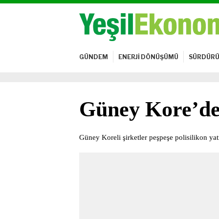
GÜNDEM
ENERJİ DÖNÜŞÜMÜ
SÜRDÜRÜ
Güney Kore’den
Güney Koreli şirketler peşpeşe polisilikon yat