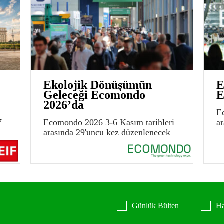
Ekolojik Dönüşümün
E
Geleceği Ecomondo
E
2026’da
E
7
Ecomondo 2026 3-6 Kasım tarihleri
a
arasında 29'uncu kez düzenlenecek
Günlük Bülten
Ha