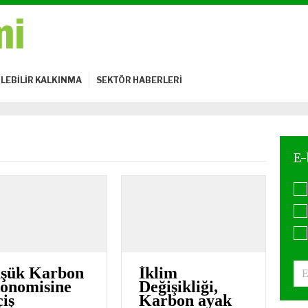
LEBİLİR KALKINMA
SEKTÖR HABERLERİ
şük Karbon
İklim
onomisine
Değişikliği,
çiş
Karbon ayak