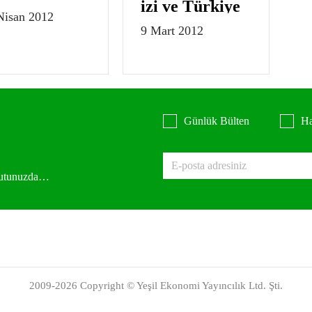
izi ve Türkiye
Nisan 2012
9 Mart 2012
Günlük Bülten
Ha
 kutunuzda…
2009-2026 Copyright © Yeşil Ekonomi Yayıncılık Ltd. Şti.