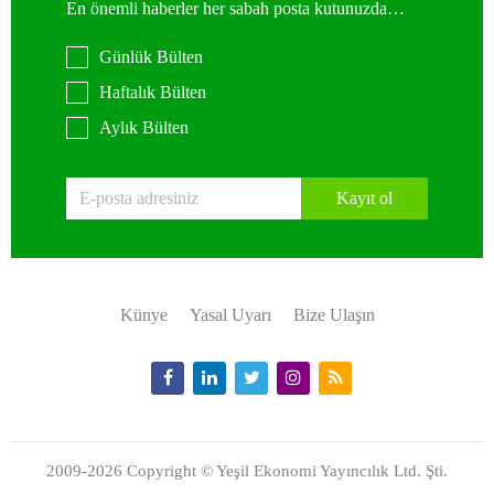
En önemli haberler her sabah posta kutunuzda…
Günlük Bülten
Haftalık Bülten
Aylık Bülten
Kayıt ol
Künye
Yasal Uyarı
Bize Ulaşın
2009-2026 Copyright © Yeşil Ekonomi Yayıncılık Ltd. Şti.