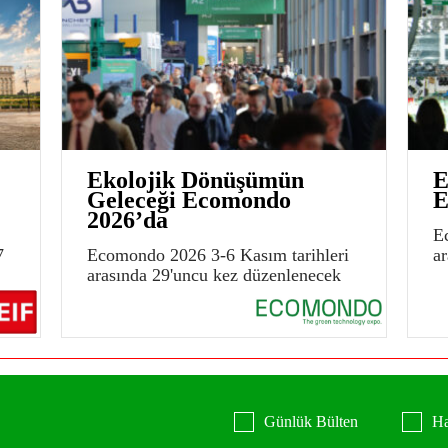
Ekolojik Dönüşümün
E
Geleceği Ecomondo
E
2026’da
E
7
Ecomondo 2026 3-6 Kasım tarihleri
a
arasında 29'uncu kez düzenlenecek
Günlük Bülten
Ha