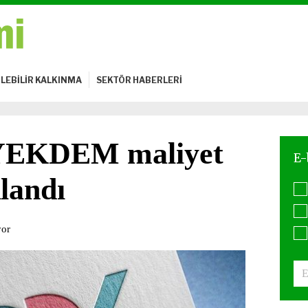
LEBİLİR KALKINMA
SEKTÖR HABERLERİ
l YEKDEM maliyet
landı
yor