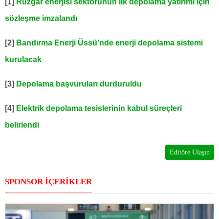
[1]
Rüzgâr enerjisi sektörünün ilk depolama yatırımı için
sözleşme imzalandı
[2]
Bandırma Enerji Üssü’nde enerji depolama sistemi
kurulacak
[3]
Depolama başvuruları durduruldu
[4]
Elektrik depolama tesislerinin kabul süreçleri
belirlendi
Editöre Ulaşın
SPONSOR İÇERİKLER