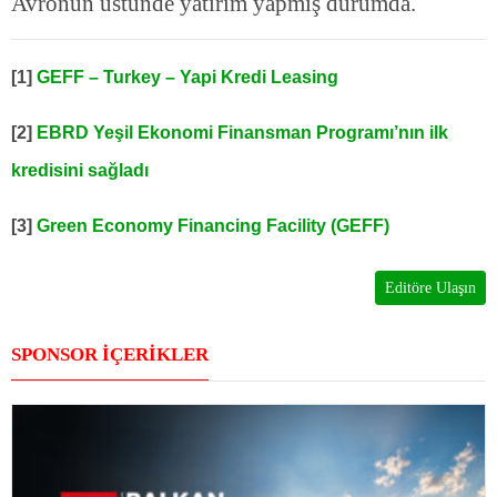
Avronun üstünde yatırım yapmış durumda.
[1]
GEFF – Turkey – Yapi Kredi Leasing
[2]
EBRD Yeşil Ekonomi Finansman Programı’nın ilk
kredisini sağladı
[3]
Green Economy Financing Facility (GEFF)
Editöre Ulaşın
SPONSOR İÇERİKLER