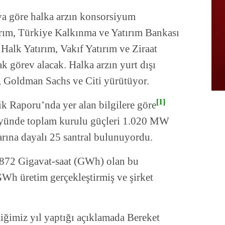
aya göre halka arzın konsorsiyum
atırım, Türkiye Kalkınma ve Yatırım Bankası
 Halk Yatırım, Vakıf Yatırım ve Ziraat
rak görev alacak. Halka arzın yurt dışı
, Goldman Sachs ve Citi yürütüyor.
[1]
ik Raporu’nda yer alan bilgilere göre
tföyünde toplam kurulu güçleri 1.020 MW
arına dayalı 25 santral bulunuyordu.
 3.872 Gigavat-saat (GWh) olan bu
 GWh üretim gerçekleştirmiş ve şirket
iğimiz yıl yaptığı açıklamada Bereket