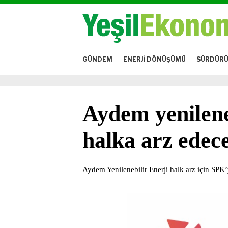
GÜNDEM
ENERJİ DÖNÜŞÜMÜ
SÜRDÜRÜ
Aydem yenilene
halka arz edec
Aydem Yenilenebilir Enerji halk arz için SPK