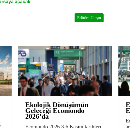
borsaya açacak
Editöre Ulaşın
Ekolojik Dönüşümün
E
Geleceği Ecomondo
E
2026’da
E
7
Ecomondo 2026 3-6 Kasım tarihleri
a