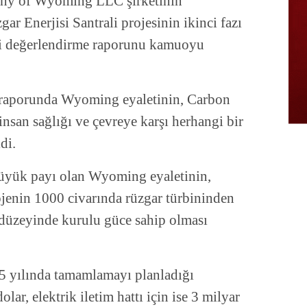
ny of Wyoming LLC şirketinin
r Enerjisi Santrali projesinin ikinci fazı
etki değerlendirme raporunu kamuoyu
n raporunda Wyoming eyaletinin, Carbon
 insan sağlığı ve çevreye karşı herhangi bir
di.
yük payı olan Wyoming eyaletinin,
ojenin 1000 civarında rüzgar türbininden
düzeyinde kurulu güce sahip olması
25 yılında tamamlamayı planladığı
lar, elektrik iletim hattı için ise 3 milyar