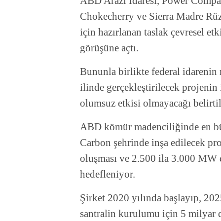
ABD Arazi İdaresi, Power Compa
Chokecherry ve Sierra Madre Rüzga
için hazırlanan taslak çevresel 
görüşüne açtı.
Bununla birlikte federal idareni
ilinde gerçekleştirilecek projenin
olumsuz etkisi olmayacağı belirtil
ABD kömür madenciliğinde en bü
Carbon şehrinde inşa edilecek pr
oluşması ve 2.500 ila 3.000 MW 
hedefleniyor.
Şirket 2020 yılında başlayıp, 20
santralin kurulumu için 5 milyar do