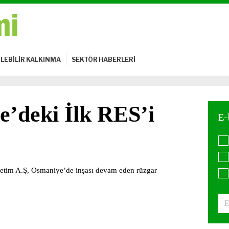
LEBİLİR KALKINMA
SEKTÖR HABERLERİ
’deki İlk RES’i
Üretim A.Ş, Osmaniye’de inşası devam eden rüzgar