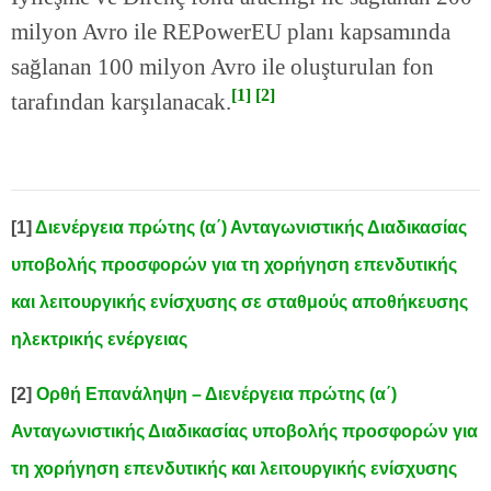
milyon Avro ile REPowerEU planı kapsamında
sağlanan 100 milyon Avro ile oluşturulan fon
[1]
[2]
tarafından karşılanacak.
[1]
Διενέργεια πρώτης (α΄) Ανταγωνιστικής Διαδικασίας
υποβολής προσφορών για τη χορήγηση επενδυτικής
και λειτουργικής ενίσχυσης σε σταθμούς αποθήκευσης
ηλεκτρικής ενέργειας
[2]
Ορθή Επανάληψη – Διενέργεια πρώτης (α΄)
Ανταγωνιστικής Διαδικασίας υποβολής προσφορών για
τη χορήγηση επενδυτικής και λειτουργικής ενίσχυσης