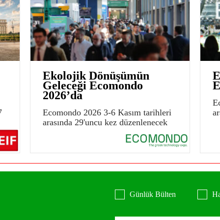
Ekolojik Dönüşümün
E
Geleceği Ecomondo
E
2026’da
E
7
Ecomondo 2026 3-6 Kasım tarihleri
a
arasında 29'uncu kez düzenlenecek
Günlük Bülten
Ha