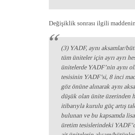
Değişiklik sonrası ilgili maddeni
(3) YADF, aynı aksamlar/bütün
tüm üniteler için ayrı ayrı h
ünitelerde YADF’nin aynı ol
tesisinin YADF’si, 8 inci ma
göz önüne alınarak aynı aksam
düşük olan ünite üzerinden h
itibarıyla kurulu güç artış 
bulunan ve bu kapsamda lisans
üretim tesislerindeki YADF’
ait ünitelerin aksam/bütünleşt