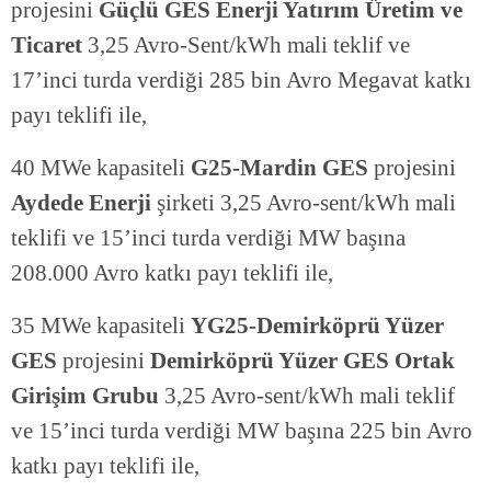
projesini
Güçlü GES Enerji Yatırım Üretim ve
Ticaret
3,25 Avro-Sent/kWh mali teklif ve
17’inci turda verdiği 285 bin Avro Megavat katkı
payı teklifi ile,
40 MWe kapasiteli
G25-Mardin GES
projesini
Aydede Enerji
şirketi 3,25 Avro-sent/kWh mali
teklifi ve 15’inci turda verdiği MW başına
208.000 Avro katkı payı teklifi ile,
35 MWe kapasiteli
YG25-Demirköprü Yüzer
GES
projesini
Demirköprü Yüzer GES Ortak
Girişim Grubu
3,25 Avro-sent/kWh mali teklif
ve 15’inci turda verdiği MW başına 225 bin Avro
katkı payı teklifi ile,