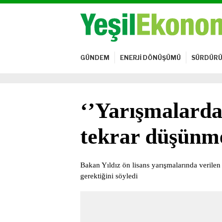
GÜNDEM
ENERJİ DÖNÜŞÜMÜ
SÜRDÜRÜ
‘’Yarışmalardak
tekrar düşünme
Bakan Yıldız ön lisans yarışmalarında verilen 
gerektiğini söyledi