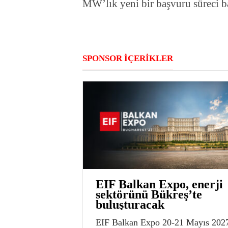
MW’lık yeni bir başvuru süreci baş
SPONSOR İÇERİKLER
EIF Balkan Expo, enerji
sektörünü Bükreş’te
buluşturacak
EIF Balkan Expo 20-21 Mayıs 202