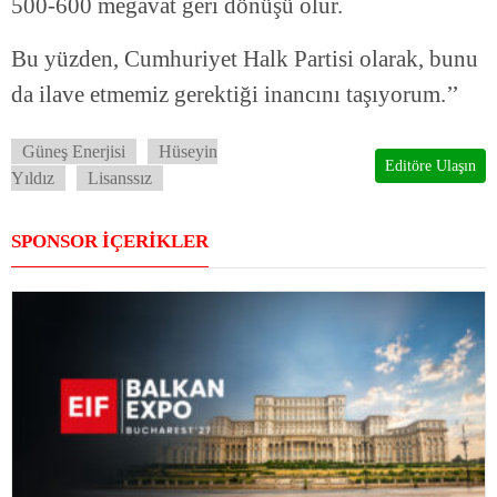
500-600 megavat geri dönüşü olur.
Bu yüzden, Cumhuriyet Halk Partisi olarak, bunu
da ilave etmemiz gerektiği inancını taşıyorum.’’
Güneş Enerjisi
Hüseyin
Editöre Ulaşın
Yıldız
Lisanssız
SPONSOR İÇERİKLER