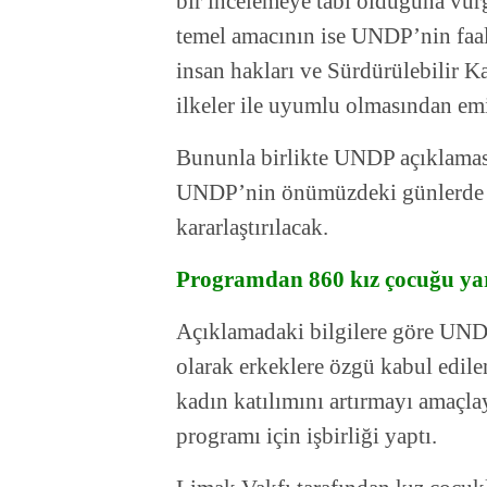
bir incelemeye tabi olduğuna vur
temel amacının ise UNDP’nin faaliy
insan hakları ve Sürdürülebilir 
ilkeler ile uyumlu olmasından emi
Bununla birlikte UNDP açıklaması
UNDP’nin önümüzdeki günlerde or
kararlaştırılacak.
Programdan 860 kız çocuğu ya
Açıklamadaki bilgilere göre UNDP
olarak erkeklere özgü kabul edile
kadın katılımını artırmayı amaçl
programı için işbirliği yaptı.