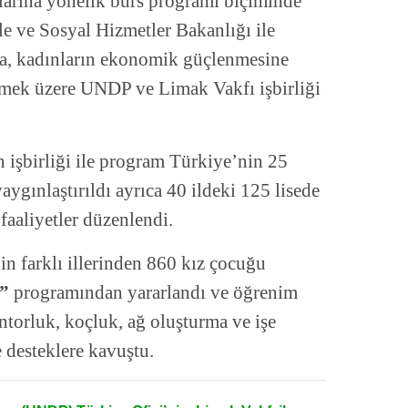
larına yönelik burs programı biçiminde
le ve Sosyal Hizmetler Bakanlığı ile
a, kadınların ekonomik güçlenmesine
tirmek üzere UNDP ve Limak Vakfı işbirliği
 işbirliği ile program Türkiye’nin 25
aygınlaştırıldı ayrıca 40 ildeki 125 lisede
faaliyetler düzenlendi.
 farklı illerinden 860 kız çocuğu
ı”
programından yararlandı ve öğrenim
entorluk, koçluk, ağ oluşturma ve işe
e desteklere kavuştu.