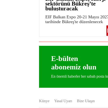
sektörünü Bükreş’te
buluşturacak
EIF Balkan Expo 20-21 Mayıs 202
tarihinde Bükreş'te düzenlenecek
E-bülten
abonemiz olun
En önemli haberler her sabah posta
Künye
Yasal Uyarı
Bize Ulaşın