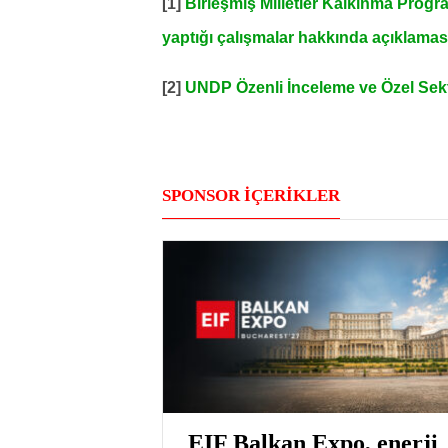
[1]
Birleşmiş Milletler Kalkınma Progra
yaptığı çalışmalar hakkında açıklamas
[2]
UNDP Özenli İnceleme ve Özel Sektör
SPONSOR İÇERİKLER
EIF Balkan Expo, enerji