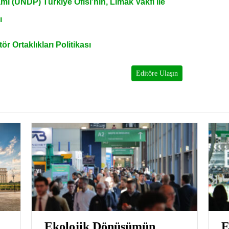
mı (UNDP) Türkiye Ofisi’nin, Limak Vakfı ile
ı
 Ortaklıkları Politikası
Editöre Ulaşın
Ekolojik Dönüşümün
E