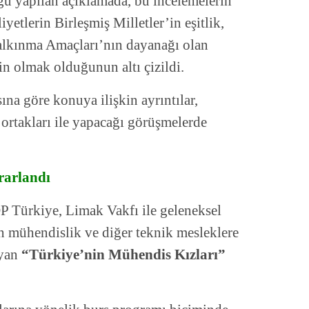
gu yapılan açıklamada, bu incelemelerin
etlerin Birleşmiş Milletler’in eşitlik,
Kalkınma Amaçları’nın dayanağı olan
n olmak olduğunun altı çizildi.
na göre konuya ilişkin ayrıntılar,
takları ile yapacağı görüşmelerde
rarlandı
 Türkiye, Limak Vakfı ile geleneksel
n mühendislik ve diğer teknik mesleklere
ayan
“Türkiye’nin Mühendis Kızları”