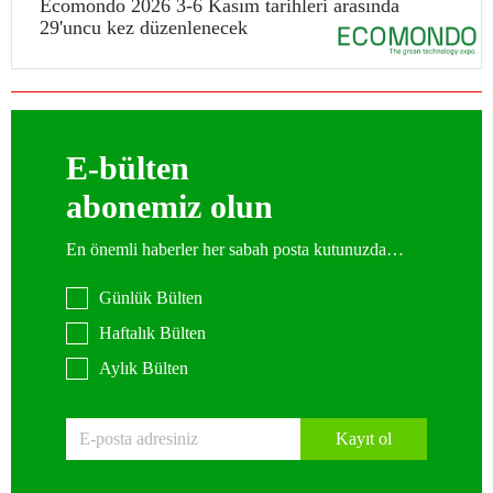
Ecomondo 2026 3-6 Kasım tarihleri arasında
29'uncu kez düzenlenecek
E-bülten
abonemiz olun
En önemli haberler her sabah posta kutunuzda…
Günlük Bülten
Haftalık Bülten
Aylık Bülten
Kayıt ol