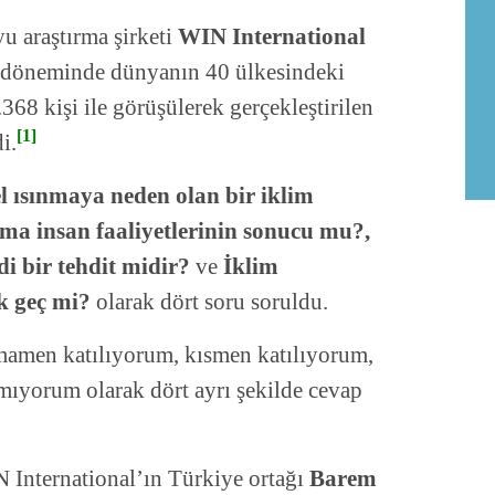
u araştırma şirketi
WIN International
k döneminde dünyanın 40 ülkesindeki
.368 kişi ile görüşülerek gerçekleştirilen
[1]
i.
l ısınmaya neden olan bir iklim
ınma insan faaliyetlerinin sonucu mu?,
di bir tehdit midir?
ve
İklim
ok geç mi?
olarak dört soru soruldu.
amamen katılıyorum, kısmen katılıyorum,
mıyorum olarak dört ayrı şekilde cevap
 International’ın Türkiye ortağı
Barem