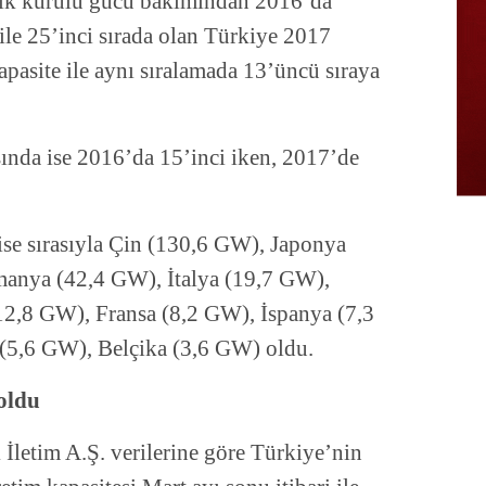
taik kurulu gücü bakımından 2016’da
le 25’inci sırada olan Türkiye 2017
pasite ile aynı sıralamada 13’üncü sıraya
sında ise 2016’da 15’inci iken, 2017’de
ise sırasıyla Çin (130,6 GW), Japonya
anya (42,4 GW), İtalya (19,7 GW),
(12,8 GW), Fransa (8,2 GW), İspanya (7,3
(5,6 GW), Belçika (3,6 GW) oldu.
oldu
 İletim A.Ş. verilerine göre Türkiye’nin