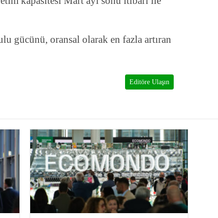
etim kapasitesi Mart ayı sonu itibari ile
u gücünü, oransal olarak en fazla artıran
Editöre Ulaşın