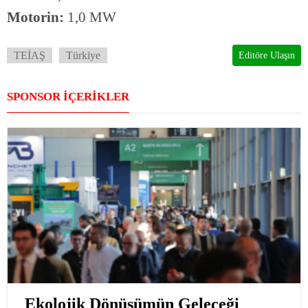
Motorin:
1,0 MW
TEİAŞ
Türkiye
Editöre Ulaşın
SPONSOR İÇERİKLER
Ekolojik Dönüşümün Geleceği