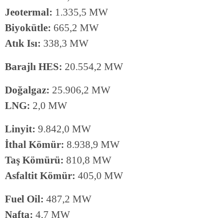
Jeotermal:
1.335,5 MW
Biyokütle:
665,2 MW
Atık Isı:
338,3 MW
Barajlı HES:
20.554,2 MW
Doğalgaz:
25.906,2 MW
LNG:
2,0 MW
Linyit:
9.842,0 MW
İthal Kömür:
8.938,9 MW
Taş Kömürü:
810,8 MW
Asfaltit Kömür:
405,0 MW
Fuel Oil:
487,2 MW
Nafta:
4,7 MW