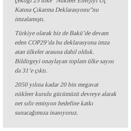
çektiği 25 ülke “Nükleer Enerjiyi Üç
Katına Çıkarma Deklarasyonu”nu
imzalamıştı.
Türkiye olarak biz de Bakü’de devam
eden COP29’da bu deklarasyona imza
atan ülkeler arasına dahil olduk.
Bildirgeyi onaylayan toplam ülke sayısı
da 31’e çıktı.
2050 yılına kadar 20 bin megavat
nükleer kurulu gücümüzü devreye alarak
net sıfır emisyon hedefine katkı
sunacağımıza inanıyoruz.