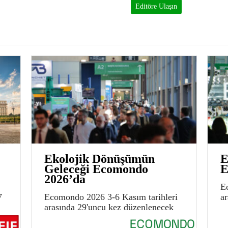
Editöre Ulaşın
Ekolojik Dönüşümün
E
Geleceği Ecomondo
E
2026’da
E
7
Ecomondo 2026 3-6 Kasım tarihleri
a
arasında 29'uncu kez düzenlenecek