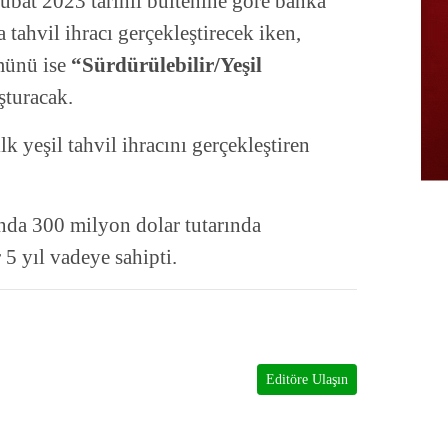
bat 2023 tarihli bültenine göre banka
 tahvil ihracı gerçekleştirecek iken,
münü ise
“Sürdürülebilir/Yeşil
şturacak.
 yeşil tahvil ihracını gerçekleştiren
nda 300 milyon dolar tutarında
r 5 yıl vadeye sahipti.
Editöre Ulaşın