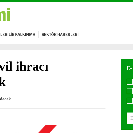
LEBİLİR KALKINMA
SEKTÖR HABERLERİ
il ihracı
k
edecek