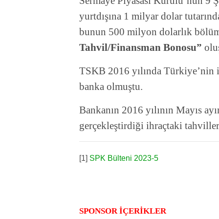
Sermaye Piyasası Kurulu’nun 9 Şu
yurtdışına 1 milyar dolar tutarında
bunun 500 milyon dolarlık bölü
Tahvil/Finansman Bonosu”
olu
TSKB 2016 yılında Türkiye’nin ilk
banka olmuştu.
Bankanın 2016 yılının Mayıs ayı
gerçekleştirdiği ihraçtaki tahville
[1]
SPK Bülteni 2023-5
SPONSOR İÇERİKLER