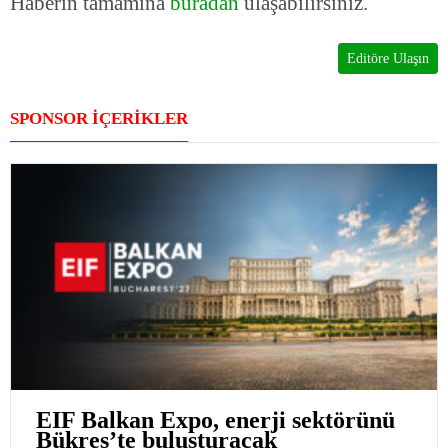
Haberin tamamına
buradan
ulaşabilirsiniz.
Editöre Ulaşın
SPONSOR İÇERİKLER
EIF Balkan Expo, enerji sektörünü
Bükreş’te buluşturacak