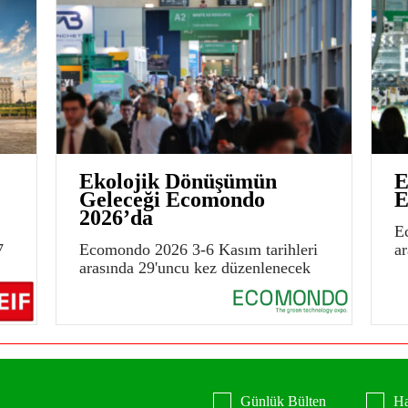
Ekolojik Dönüşümün
E
Geleceği Ecomondo
E
2026’da
E
7
Ecomondo 2026 3-6 Kasım tarihleri
a
arasında 29'uncu kez düzenlenecek
Günlük Bülten
Ha