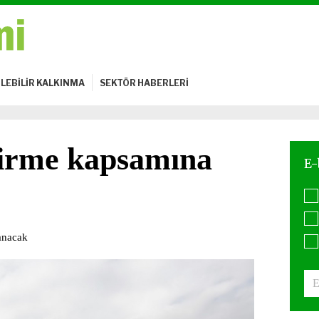
LEBİLİR KALKINMA
SEKTÖR HABERLERİ
tirme kapsamına
anacak