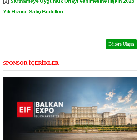
[2]
Şartnameye Uygunluk Onayı Verilmesine İlişkin 2025
Yılı Hizmet Satış Bedelleri
Editöre Ulaşın
SPONSOR İÇERİKLER