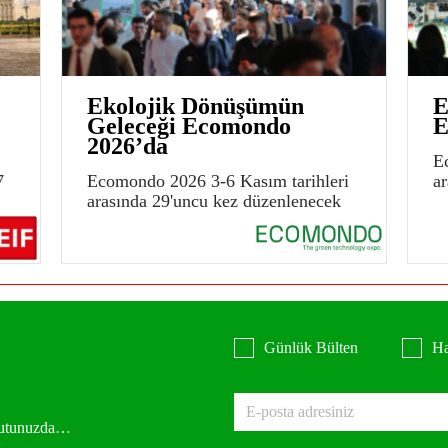
Ekolojik Dönüşümün
E
Geleceği Ecomondo
E
2026’da
E
7
Ecomondo 2026 3-6 Kasım tarihleri
a
arasında 29'uncu kez düzenlenecek
Günlük Bülten
Ha
 kutunuzda…