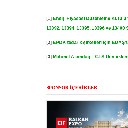
[1]
Enerji Piyasası Düzenleme Kurulunu
13392, 13394, 13395, 13396 ve 13400 Sa
[2]
EPDK tedarik şirketleri için EÜAŞ’
[3]
Mehmet Alemdağ – GTŞ Destekleme
SPONSOR İÇERİKLER