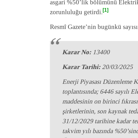
asgari %50’lik bölümünü Elektri
[1]
zorunluluğu getirdi.
Resmî Gazete’nin bugünkü sayısın
Karar No:
13400
Karar Tarihi:
20/03/2025
Enerji Piyasası Düzenleme K
toplantısında; 6446 sayılı E
maddesinin on birinci fıkrası
şirketlerinin, son kaynak ted
31/12/2029 tarihine kadar tem
takvim yılı bazında %50’sin