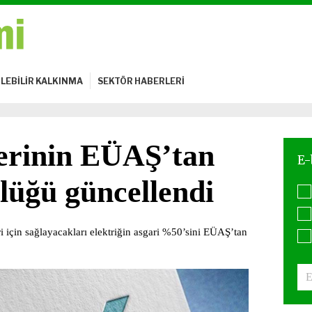
LEBİLİR KALKINMA
SEKTÖR HABERLERİ
lerinin EÜAŞ’tan
lüğü güncellendi
eri için sağlayacakları elektriğin asgari %50’sini EÜAŞ’tan