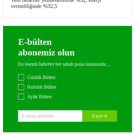
Yeni hedefler yenilenebilirde %32, enerji
verimliliğinde %32,5
E-bülten
abonemiz olun
En önemli haberler her sabah posta kutunuzda…
Günlük Bülten
Haftalık Bülten
Aylık Bülten
Kayıt ol