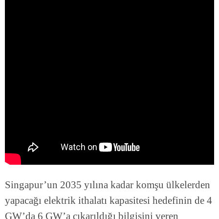
Singapur’un 2035 yılına kadar komşu ülkelerden
yapacağı elektrik ithalatı kapasitesi hedefinin de 4
GW’da 6 GW’a çıkarıldığı bilgisini veren