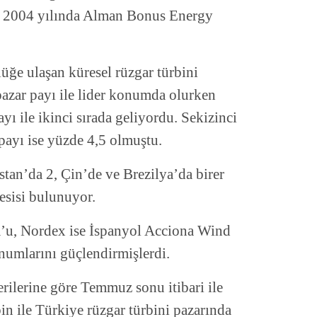
ne 2004 yılında Alman Bonus Energy
ğe ulaşan küresel rüzgar türbini
pazar payı ile lider konumda olurken
yı ile ikinci sırada geliyordu. Sekizinci
payı ise yüzde 4,5 olmuştu.
tan’da 2, Çin’de ve Brezilya’da birer
esisi bulunuyor.
m’u, Nordex ise İspanyol Acciona Wind
numlarını güçlendirmişlerdi.
erilerine göre Temmuz sonu itibari ile
 ile Türkiye rüzgar türbini pazarında