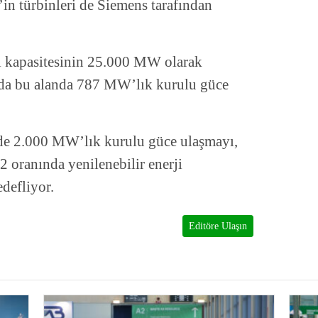
’in türbinleri de Siemens tarafından
ı kapasitesinin 25.000 MW olarak
nda bu alanda 787 MW’lık kurulu güce
nde 2.000 MW’lık kurulu güce ulaşmayı,
2 oranında yenilenebilir enerji
defliyor.
Editöre Ulaşın