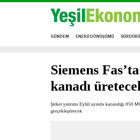
GÜNDEM
ENERJİ DÖNÜŞÜMÜ
SÜRDÜRÜ
Siemens Fas’ta
kanadı üretece
Şirket yatırımı Eylül ayında kazandığı 850 MW’
gerçekleştirecek