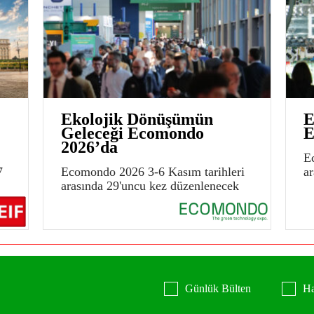
Ekolojik Dönüşümün
E
Geleceği Ecomondo
E
2026’da
E
7
Ecomondo 2026 3-6 Kasım tarihleri
a
arasında 29'uncu kez düzenlenecek
Günlük Bülten
Ha