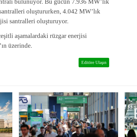
antrali bulunuyor. Bu gücün 7.936 MW’lık
santralleri oluştururken, 4.042 MW’lık
isi santralleri oluşturuyor.
şitli aşamalardaki rüzgar enerjisi
ın üzerinde.
Editöre Ulaşın