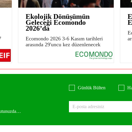
Ekolojik Dönüşümün
E
Geleceği Ecomondo
E
2026’da
E
7
Ecomondo 2026 3-6 Kasım tarihleri
a
arasında 29'uncu kez düzenlenecek
Günlük Bülten
Ha
 kutunuzda…