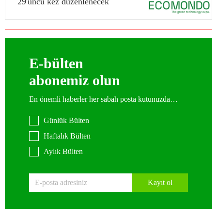
29'uncu kez düzenlenecek
E-bülten
abonemiz olun
En önemli haberler her sabah posta kutunuzda…
Günlük Bülten
Haftalık Bülten
Aylık Bülten
Kayıt ol