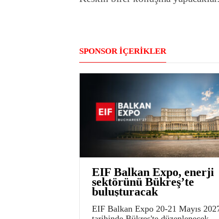
SPONSOR İÇERİKLER
EIF Balkan Expo, enerji
sektörünü Bükreş’te
buluşturacak
EIF Balkan Expo 20-21 Mayıs 202
tarihinde Bükreş'te düzenlenecek