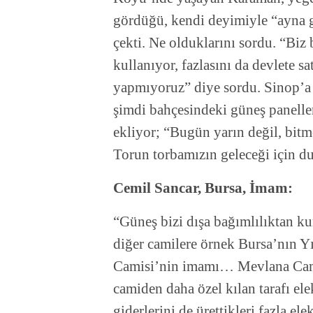
gördüğü, kendi deyimiyle “ayna g
çekti. Ne olduklarını sordu. “Biz 
kullanıyor, fazlasını da devlete s
yapmıyoruz” diye sordu. Sinop’a
şimdi bahçesindeki güneş paneller
ekliyor; “Bugün yarın değil, bitm
Torun torbamızın geleceği için du
Cemil Sancar, Bursa, İmam:
“Güneş bizi dışa bağımlılıktan k
diğer camilere örnek Bursa’nın Y
Camisi’nin imamı… Mevlana Camis
camiden daha özel kılan tarafı ele
giderlerini de ürettikleri fazla ele