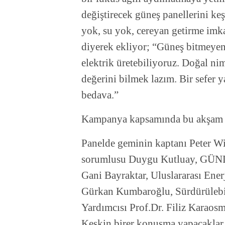
değiştirecek güneş panellerini keş
yok, su yok, cereyan getirme imka
diyerek ekliyor; “Güneş bitmeyen 
elektrik üretebiliyoruz. Doğal ni
değerini bilmek lazım. Bir sefer 
bedava.”
Kampanya kapsamında bu akşam d
Panelde geminin kaptanı Peter W
sorumlusu Duygu Kutluay, GÜND
Gani Bayraktar, Uluslararası Ene
Gürkan Kumbaroğlu, Sürdürülebi
Yardımcısı Prof.Dr. Filiz Karaos
Keskin birer konuşma yapacaklar