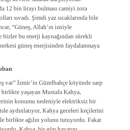
da 12 bin lirayı bulması camiyi zora
lları sıvadı. Şimdi yaz sıcaklarında bile
car, “Güneş, Allah’ın izniyle
izler bu enerji kaynağından sürekli
 herkesi güneş enerjisinden faydalanmaya
Çoban
eş var” İzmir’in Güzelbahçe köyünde sarp
le birlikte yaşayan Mustafa Kahya,
erinin konumu nedeniyle elektriksiz bir
üsle aydınlatıyor, Kahya geceleri keçilerini
le birlikte ağılın yolunu tutuyordu. Fakat
iyordu. Kahya, bir gün hayatını