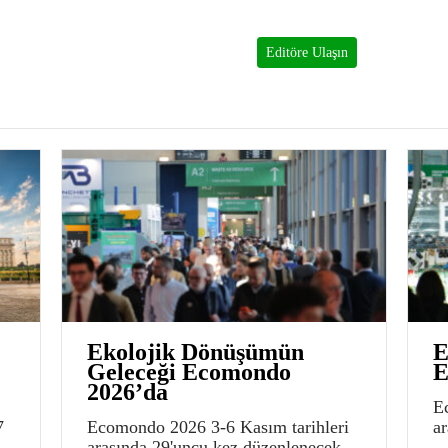
Editöre Ulaşın
Ekolojik Dönüşümün
E
Geleceği Ecomondo
E
2026’da
E
7
Ecomondo 2026 3-6 Kasım tarihleri
a
arasında 29'uncu kez düzenlenecek