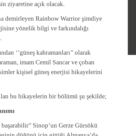
in ziyaretine açık olacak.
na demirleyen Rainbow Warrior şimdiye
isine yönelik bilgi ve farkındalığı
.
ından ‘’güneş kahramanları’’ olarak
araman, imam Cemil Sancar ve çoban
mler kişisel güneş enerjisi hikayelerini
lan bu hikayelerin bir bölümü şu şekilde;
anımı
 başarabilir” Sinop’un Gerze Gürsökü
inin düğünü için gittiği Almanya’da