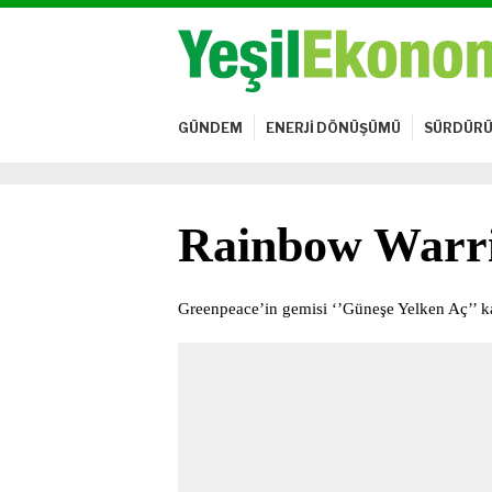
GÜNDEM
ENERJİ DÖNÜŞÜMÜ
SÜRDÜRÜ
Rainbow Warri
Greenpeace’in gemisi ‘’Güneşe Yelken Aç’’ k