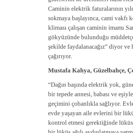
Caminin elektrik faturalarının yıl
sokmaya başlayınca, cami vakfı ko
kliması çalışan caminin imamı San
gökyüzünde bulunduğu müddetçe b
şekilde faydalanacağız” diyor ve
çağırıyor.
Mustafa Kahya, Güzelbahçe, 
“Dağın başında elektrik yok, gün
bir tepede annesi, babası ve eşiy
geçimini çobanlıkla sağlıyor. Evl
evde yaşayan aile evlerini bir lük
kontrol etmesi gerektiğinde lüküs
bir lüküs ağılı aydınlatmaya yetm