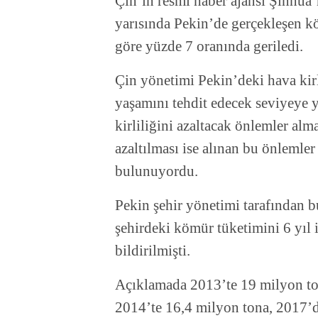
Çin’in resmi haber ajansı Şinhua’
yarısında Pekin’de gerçekleşen k
göre yüzde 7 oranında geriledi.
Çin yönetimi Pekin’deki hava kirli
yaşamını tehdit edecek seviyeye y
kirliliğini azaltacak önlemler al
azaltılması ise alınan bu önlemle
bulunuyordu.
Pekin şehir yönetimi tarafından b
şehirdeki kömür tüketimini 6 yıl 
bildirilmişti.
Açıklamada 2013’te 19 milyon ton
2014’te 16,4 milyon tona, 2017’d