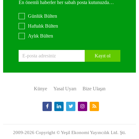
En önemli haberler her sabah posta kutunuzda…
Günlük Bülten
Haftalık Bülten
Aylık Bülten
Kayıt ol
Künye
Yasal Uyarı
Bize Ulaşın
2009-2026 Copyright © Yeşil Ekonomi Yayıncılık Ltd. Şti.