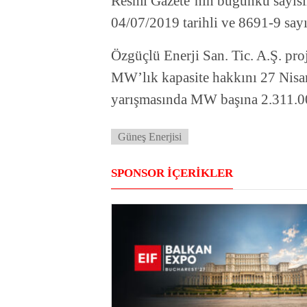
Resmi Gazete’nin bugünkü sayıs
04/07/2019 tarihli ve 8691-9 sayıl
Özgüçlü Enerji San. Tic. A.Ş. pr
MW’lık kapasite hakkını 27 Nisa
yarışmasında MW başına 2.311.000
Güneş Enerjisi
SPONSOR İÇERİKLER