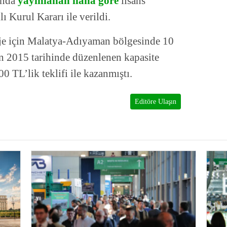
ında
yayınlanan ilana göre
lisans
ı Kurul Kararı ile verildi.
oje için Malatya-Adıyaman bölgesinde 10
n 2015 tarihinde düzenlenen kapasite
 TL’lik teklifi ile kazanmıştı.
Editöre Ulaşın