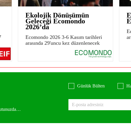
Ekolojik Dönüşümün
E
Geleceği Ecomondo
E
2026’da
E
7
Ecomondo 2026 3-6 Kasım tarihleri
a
arasında 29'uncu kez düzenlenecek
Günlük Bülten
Ha
 kutunuzda…