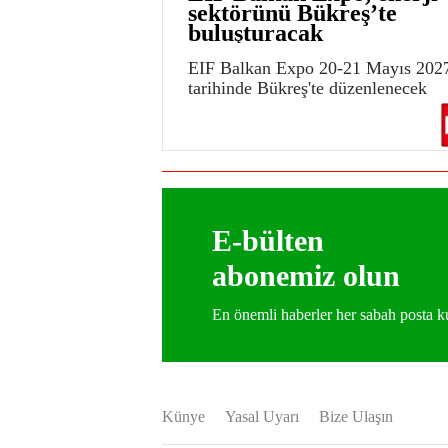
sektörünü Bükreş’te
buluşturacak
EIF Balkan Expo 20-21 Mayıs 202
tarihinde Bükreş'te düzenlenecek
E-bülten
abonemiz olun
En önemli haberler her sabah posta
Künye
Yasal Uyarı
Bize Ulaşın