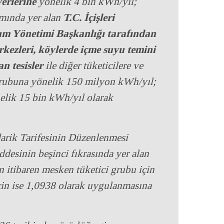
erlerine
yönelik 4 bin kWh/yıl;
mında yer alan
T.C. İçişleri
um Yönetimi Başkanlığı tarafından
kezleri, köylerde içme suyu temini
n tesisler
ile diğer tüketicilere ve
i grubuna yönelik 150 milyon kWh/yıl;
nelik 15 bin kWh/yıl olarak
ik Tarifesinin Düzenlenmesi
desinin beşinci fıkrasında yer alan
 itibaren mesken tüketici grubu için
için ise 1,0938 olarak uygulanmasına