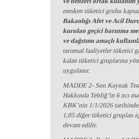
ve benzeri ortak kullanım y
mesken tüketici grubu kapsa
Bakanlığı Afet ve Acil Dur
kurulan geçici barınma mer
ve dağıtımı amaçlı kullanıla
tarımsal faaliyetler tüketic
kalan tüketici gruplarına yö
uygulanır.
MADDE 2- Son Kaynak Tedar
Hakkında Tebliğ’in 6 ncı mad
KBK’nin 1/1/2026 tarihinden
1,05 diğer tüketici gruplan 
devam edilir.