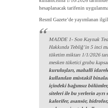
kullanıcısına 1/10/2026 tarihinden
hesaplanacak tarifenin uygulanmas
Resmî Gazete’de yayımlanan ilgili
MADDE 1- Son Kaynak Tedar
Hakkında Tebliğ’in 5 inci ma
tüketim miktarı 1/1/2026 tari
mesken tüketici grubu kapsa
kuruluşları, mahalli idarel
kullanılan müstakil binala
içindeki bağımsız bölümler
siteleri ile bu yerlerin ayrı
kalorifer, asansör, hidrofor