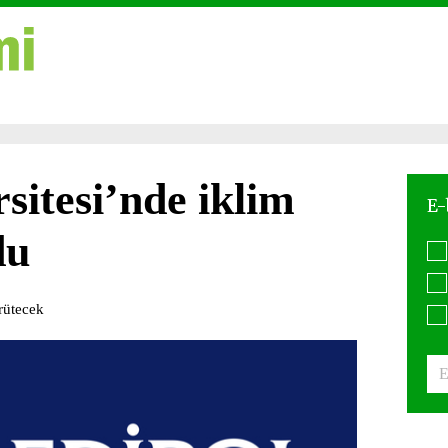
sitesi’nde iklim
du
rütecek