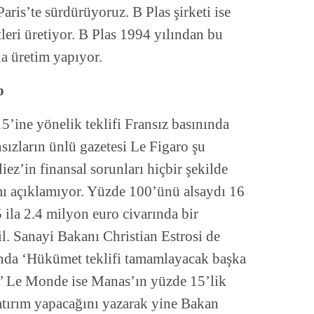
aris’te sürdürüyoruz. B Plas şirketi ise
eri üretiyor. B Plas 1994 yılından bu
a üretim yapıyor.
o
’ine yönelik teklifi Fransız basınında
nsızların ünlü gazetesi Le Figaro şu
liez’in finansal sorunları hiçbir şekilde
mı açıklamıyor. Yüzde 100’ünü alsaydı 16
 ila 2.4 milyon euro civarında bir
il. Sanayi Bakanı Christian Estrosi de
ında ‘Hükümet teklifi tamamlayacak başka
i.’ Le Monde ise Manas’ın yüzde 15’lik
atırım yapacağını yazarak yine Bakan