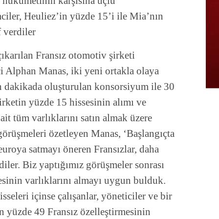
ız hükümetinin karşısına üçlü
iler, Heuliez’in yüzde 15’i ile Mia’nın
f verdiler
çıkarılan Fransız otomotiv şirketi
ci Alphan Manas, iki yeni ortakla olaya
on dakikada oluşturulan konsorsiyum ile 30
rketin yüzde 15 hissesinin alımı ve
ait tüm varlıklarını satın almak üzere
le görüşmeleri özetleyen Manas, ‘Başlangıçta
euroya satmayı öneren Fransızlar, daha
diler. Biz yaptığımız görüşmeler sonrası
esinin varlıklarını almayı uygun bulduk.
seleri içinse çalışanlar, yöneticiler ve bir
n yüzde 49 Fransız özelleştirmesinin