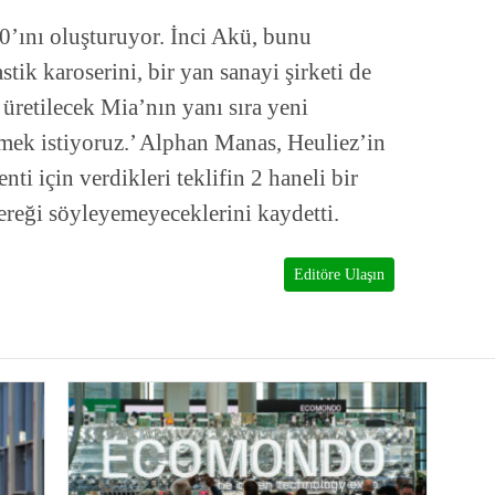
0’ını oluşturuyor. İnci Akü, bunu
stik karoserini, bir yan sanayi şirketi de
 üretilecek Mia’nın yanı sıra yeni
etmek istiyoruz.’ Alphan Manas, Heuliez’in
ti için verdikleri teklifin 2 haneli bir
reği söyleyemeyeceklerini kaydetti.
Editöre Ulaşın