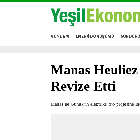
GÜNDEM
ENERJİ DÖNÜŞÜMÜ
SÜRDÜRÜ
Manas Heuliez İ
Revize Etti
Manas ile Günak’ın elektrikli oto projesine İnc