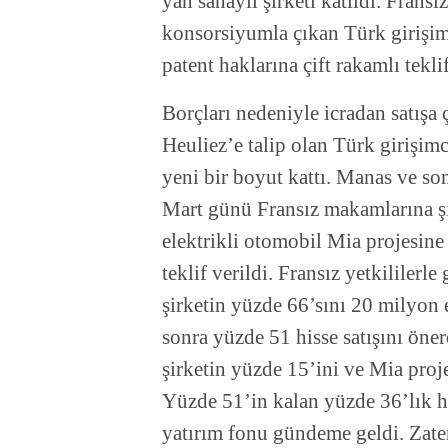
yan sanayii şirketi katıldı. Frans
konsorsiyumla çıkan Türk girişimc
patent haklarına çift rakamlı tekli
Borçları nedeniyle icradan satışa 
Heuliez’e talip olan Türk girişim
yeni bir boyut kattı. Manas ve s
Mart günü Fransız makamlarına şi
elektrikli otomobil Mia projesine 
teklif verildi. Fransız yetkililer
şirketin yüzde 66’sını 20 milyon 
sonra yüzde 51 hisse satışını öner
şirketin yüzde 15’ini ve Mia proj
Yüzde 51’in kalan yüzde 36’lık his
yatırım fonu gündeme geldi. Zate