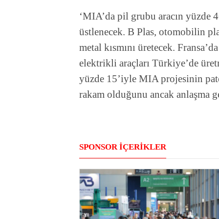
‘MIA’da pil grubu aracın yüzde 4
üstlenecek. B Plas, otomobilin pla
metal kısmını üretecek. Fransa’da
elektrikli araçları Türkiye’de ür
yüzde 15’iyle MIA projesinin paten
rakam olduğunu ancak anlaşma ge
SPONSOR İÇERİKLER